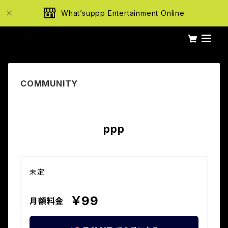
What’suppp Entertainment Online
ppp
未定
￥99
月額料金