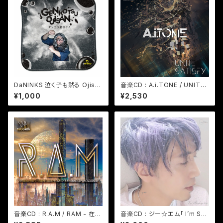
DaNINKS 泣く子も黙る Ojisa
音楽CD : A.i.TONE / UNITE
n ハンドタオル - 在庫限り
SATISFY - 在庫限り
¥1,000
¥2,530
音楽CD : R.A.M / RAM - 在庫
音楽CD : ジー☆エム「 I’m Sta
限り
nding here 」 (Album簡易パ