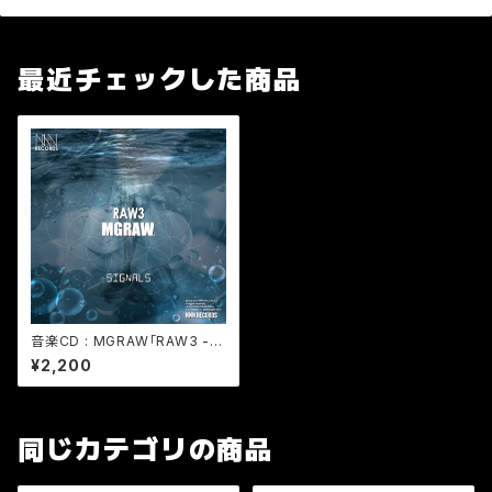
最近チェックした商品
音楽CD : MGRAW「RAW3 -SI
GNALS」 (Album簡易パッケー
¥2,200
ジ)- 在庫限り
同じカテゴリの商品