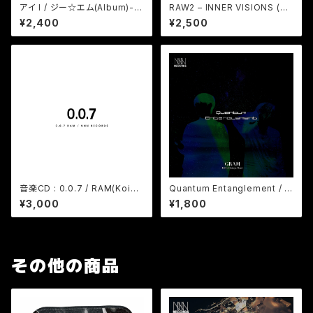
アイ I / ジー☆エム(Album)-
RAW2 – INNER VISIONS (Re
WAV&mp3
vibe Edition) / MGRAW (デ
¥2,400
¥2,500
ジタルコンテンツ WAV&mp3)
音楽CD : 0.0.7 / RAM(Koichi
Quantum Entanglement / G
Yamazaki) / Album - 在庫限
RAM (Album デジタルコンテン
¥3,000
¥1,800
り
ツ)
その他の商品