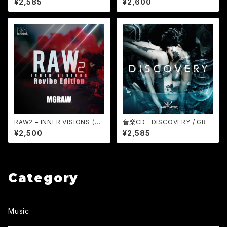
¥2,585
¥2,600
ッケージ) - 在庫限り
RAW2 – INNER VISIONS (Re
音楽CD : DISCOVERY / GRA
vibe Edition) / MGRAW (デ
TEC MOUR - 在庫限り
¥2,500
¥2,585
ジタルコンテンツ WAV&mp3)
Category
Music