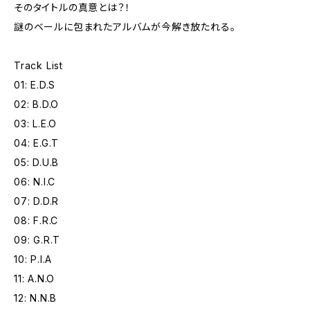
そのタイトルの真意とは？！
謎のベールに包まれたアルバムが今解き放たれる。
Track List
01: E.D.S
02: B.D.O
03: L.E.O
04: E.G.T
05: D.U.B
06: N.I.C
07: D.D.R
08: F.R.C
09: G.R.T
10: P.I.A
11: A.N.O
12: N.N.B