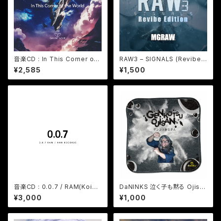
音楽CD : In This Corner of t
RAW3 – SIGNALS (Revibe E
he World / GRATEC MOUR
dition) / MGRAW (デジタルコ
¥2,585
¥1,500
- 在庫限り
ンテンツ WAV&mp3)
音楽CD : 0.0.7 / RAM(Koichi
DaNINKS 泣く子も黙る Ojisa
Yamazaki) / Album - 在庫限
n ハンドタオル - 在庫限り
¥3,000
¥1,000
り