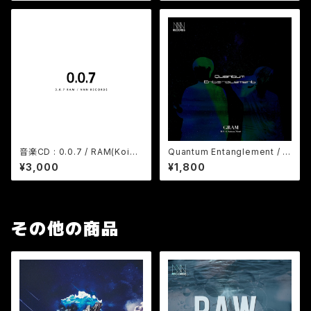
音楽CD : 0.0.7 / RAM(Koichi
Quantum Entanglement / G
Yamazaki) / Album - 在庫限
RAM (Album デジタルコンテン
¥3,000
¥1,800
り
ツ)
その他の商品