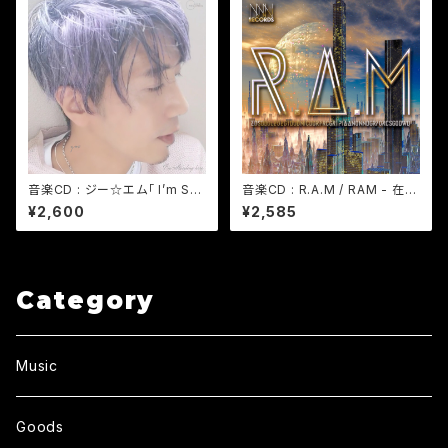
音楽CD : ジー☆エム「 I’m Sta
音楽CD : R.A.M / RAM - 在庫
nding here 」 (Album簡易パ
限り
¥2,600
¥2,585
ッケージ) - 在庫限り
Category
Music
Goods