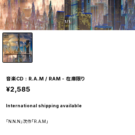
1
/1
音楽CD : R.A.M / RAM - 在庫限り
¥2,585
International shipping available
「N.N.N」次作「R.A.M」