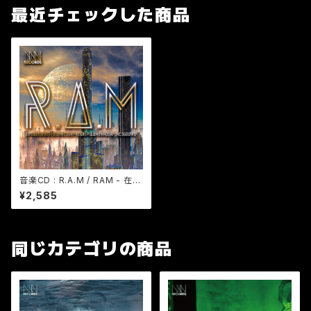
最近チェックした商品
音楽CD : R.A.M / RAM - 在庫
限り
¥2,585
同じカテゴリの商品